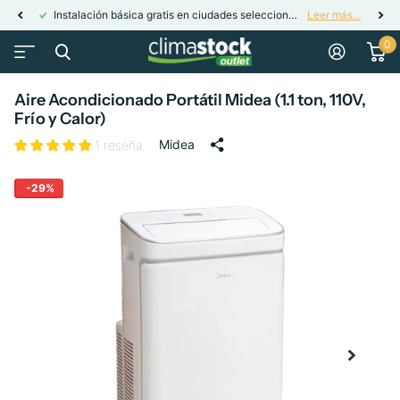
Instalación básica gratis en ciudades seleccionadas para minisplits.
Leer más...
0
Aire Acondicionado Portátil Midea (1.1 ton, 110V,
Frío y Calor)
Midea
1 reseña
-29%